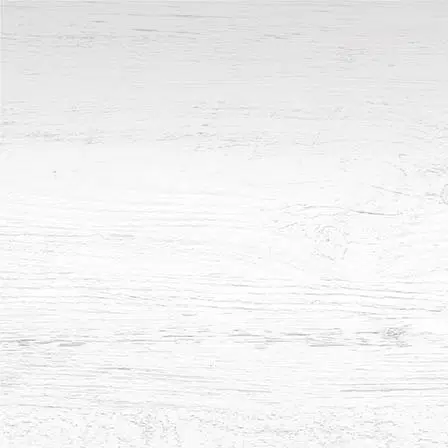
לג
תוכן
מרכזי
זמנות
Broaste
Chicke